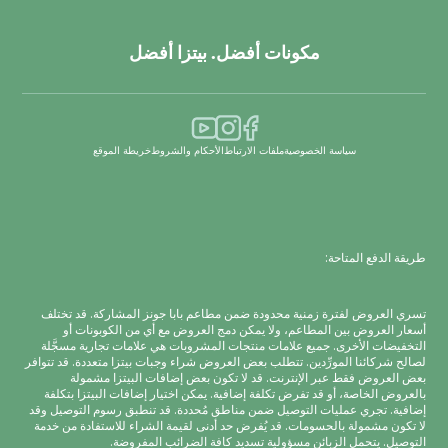
مكونات أفضل. بيتزا أفضل
سياسة الخصوصية
ملفات الارتباط
الأحكام والشروط
خريطة الموقع
طريقة الدفع المتاحة:
تسري العروض لفترة زمنية محدودة ضمن مطاعم بابا جونز المشاركة. قد تختلف
أسعار العروض بين المطاعم، ولا يمكن دمج العروض مع أي من الكوبونات أو
التخفيضات الأخرى. جميع علامات منتجات المشروبات هي علامات تجارية مسجَّلة
لصالح شركائنا المورِّدين. تتطلب بعض العروض شراء وجبات بيتزا متعددة. قد تتوافر
بعض العروض فقط عبر الإنترنت. قد لا تكون بعض إضافات البيتزا مشمولة
بالعروض الخاصة، أو قد تفرض تكلفة إضافية. يمكن اختيار إضافات البيتزا بتكلفة
إضافية. تجري عمليات التوصيل ضمن مناطق مُحددة. قد تنطبق رسوم التوصيل وقد
لا تكون مشمولة بالحسومات. قد يُفرض حد أدنى لقيمة الشراء للاستفادة من خدمة
التوصيل. يتحمل الزبائن مسؤولية تسديد كافة الضرائب المفروضة.