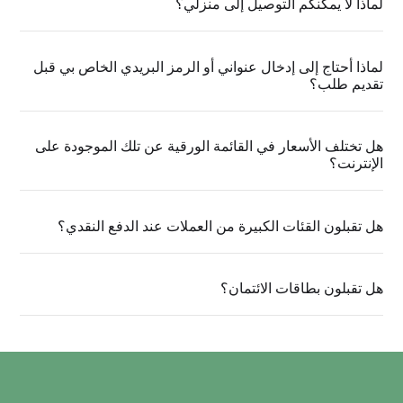
لماذا لا يمكنكم التوصيل إلى منزلي؟
للأسف عنوانك خارج منطقة التوصيل لدينا ونأمل أن نكون في منطقتك
قريبًا. ندعوك أن تزور إحدى موقعنا للإستمتاع بالبيتزا الخاصة بنا أو
للطلبات السفري
لماذا أحتاج إلى إدخال عنواني أو الرمز البريدي الخاص بي قبل
تقديم طلب؟
نحن بحاجة للتأكد من أنه يمكننا التوصيل إلى منطقتك قبل اختيار طعامك.
هل تختلف الأسعار في القائمة الورقية عن تلك الموجودة على
الإنترنت؟
لا ، الأسعار في مطاعمنا وعبر الإنترنت هي نفسها. لكن في بعض الأحيان
يكون لدينا عروض ترويجية متوفرة فقط في مطاعمنا أو عبر الإنترنت ،
اطلب المزيد من التفاصيل في متجرك المحلي.
هل تقبلون القئات الكبيرة من العملات عند الدفع النقدي؟
نعم ، ولكن يرجى إعلامنا عند الطلب ، حتى يتمكن سائق التوصيل الخاص
بك من إحضار المبلغ المناسب من الفكة.
هل تقبلون بطاقات الائتمان؟
نعم ولكل الطلبات.